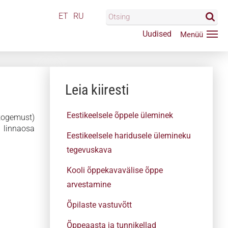
ET
RU
Uudised
Leia kiiresti
Eestikeelsele õppele üleminek
kogemust)
linnaosa
Eestikeelsele haridusele ülemineku
tegevuskava
Kooli õppekavavälise õppe
arvestamine
Õpilaste vastuvõtt
Õppeaasta ja tunnikellad