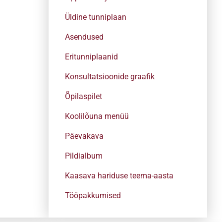
Üldine tunniplaan
Asendused
Eritunniplaanid
Konsultatsioonide graafik
Õpilaspilet
Koolilõuna menüü
Päevakava
Pildialbum
Kaasava hariduse teema-aasta
Tööpakkumised