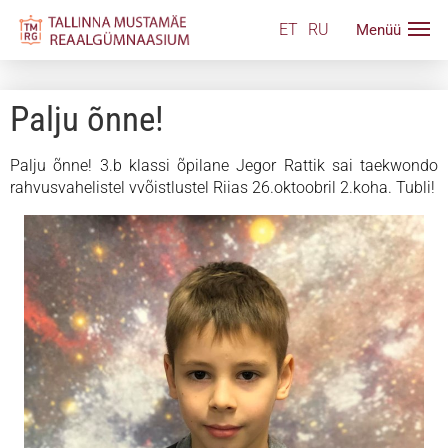
ET
RU
Palju õnne!
Palju õnne! 3.b klassi õpilane Jegor Rattik sai taekwondo
rahvusvahelistel vvõistlustel Riias 26.oktoobril 2.koha. Tubli!