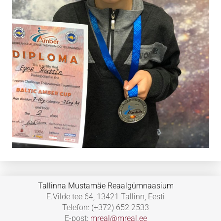
Tallinna Mustamäe Reaalgümnaasium
E.Vilde tee 64, 13421 Tallinn, Eesti
Telefon: (+372) 652 2533
E-post:
mreal@mreal.ee