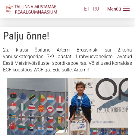
ET
RU
Palju õnne!
2.a klassi õpilane Artemi Brussinski sai 2.koha
vanusekategoorias 7-9 aastat 1.rahvusvahelistel avatud
Eesti Meistrivõistlustel spordikapoeiras. Võistlused korraldas
ECF koostöös WCFiga. Edu sulle, Artemi!