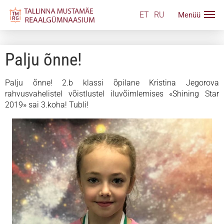
ET
RU
Palju õnne!
Palju õnne! 2.b klassi õpilane Kristina Jegorova
rahvusvahelistel võistlustel iluvõimlemises
«Shining Star
2019» sai 3.koha! Tubli!