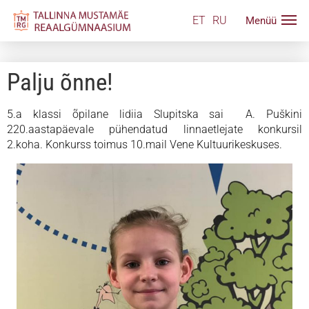
ET
RU
Palju õnne!
5.a klassi õpilane lidiia Slupitska sai A. Puškini
220.aastapäevale pühendatud linnaetlejate konkursil
2.koha. Konkurss toimus 10.mail Vene Kultuurikeskuses.