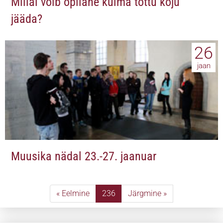
Millal võib õpilane külma tõttu koju
jääda?
26
jaan
Muusika nädal 23.-27. jaanuar
« Eelmine
236
Järgmine »