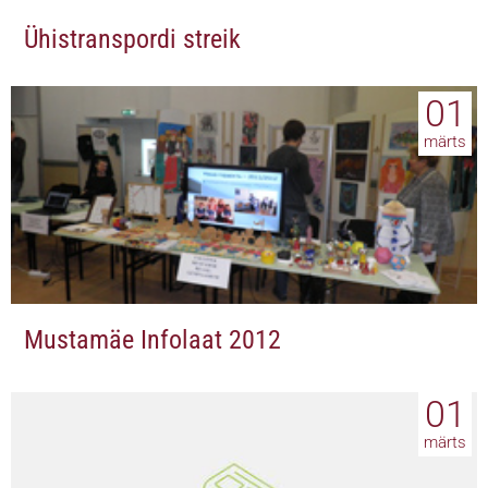
Ühistranspordi streik
01
märts
Mustamäe Infolaat 2012
01
märts