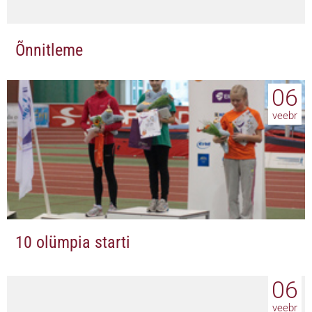
Õnnitleme
06
veebr
10 olümpia starti
06
veebr