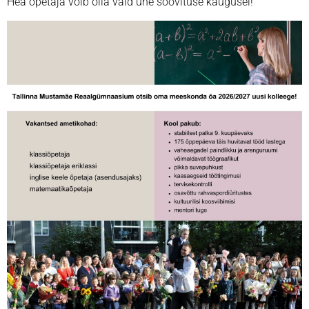
Hea õpetaja võib olla vaid ühe soovituse kaugusel!