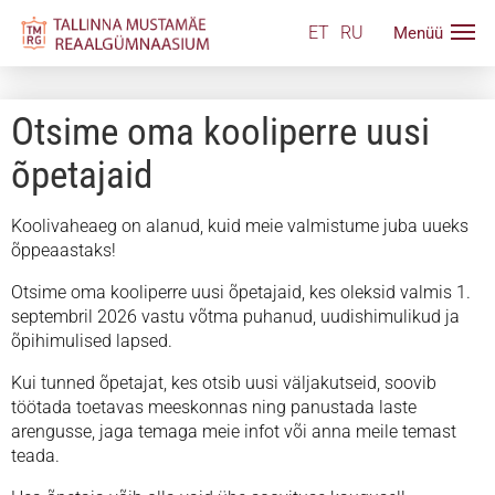
ET
RU
Otsime oma kooliperre uusi
õpetajaid
Koolivaheaeg on alanud, kuid meie valmistume juba uueks
õppeaastaks!
Otsime oma kooliperre uusi õpetajaid, kes oleksid valmis 1.
septembril 2026 vastu võtma puhanud, uudishimulikud ja
õpihimulised lapsed.
Kui tunned õpetajat, kes otsib uusi väljakutseid, soovib
töötada toetavas meeskonnas ning panustada laste
arengusse, jaga temaga meie infot või anna meile temast
teada.