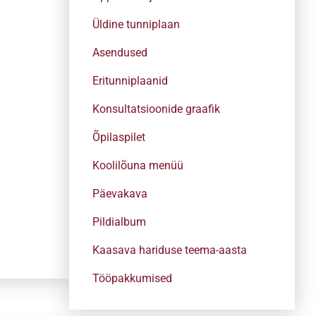
Üldine tunniplaan
Asendused
Eritunniplaanid
Konsultatsioonide graafik
Õpilaspilet
Koolilõuna menüü
Päevakava
Pildialbum
Kaasava hariduse teema-aasta
Tööpakkumised