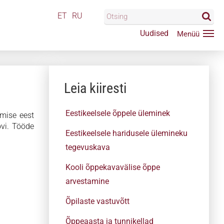
ET
RU
Uudised
Leia kiiresti
Eestikeelsele õppele üleminek
amise eest
ovi. Tööde
Eestikeelsele haridusele ülemineku
tegevuskava
Kooli õppekavavälise õppe
arvestamine
Õpilaste vastuvõtt
Õppeaasta ja tunnikellad