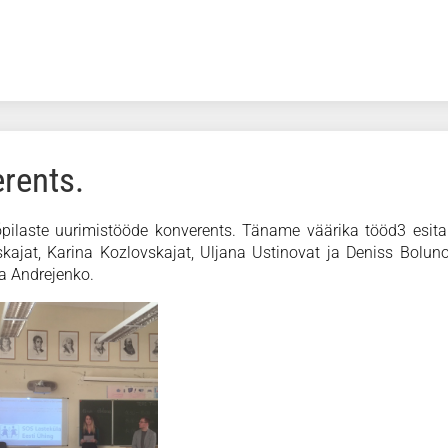
rents.
s õpilaste uurimistööde konverents. Täname väärika tööd3 esit
skajat, Karina Kozlovskajat, Uljana Ustinovat ja Deniss Bolun
a Andrejenko.