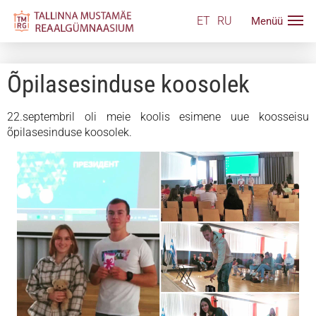
ET
RU
Õpilasesinduse koosolek
22.septembril oli meie koolis esimene uue koosseisu
õpilasesinduse koosolek.