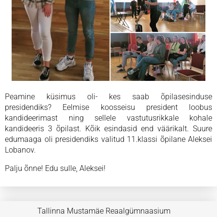
Peamine küsimus oli- kes saab õpilasesinduse
presidendiks? Eelmise koosseisu president loobus
kandideerimast ning sellele vastutusrikkale kohale
kandideeris 3 õpilast. Kõik esindasid end väärikalt. Suure
edumaaga oli presidendiks valitud 11.klassi õpilane Aleksei
Lobanov.
Palju õnne! Edu sulle, Aleksei!
Tallinna Mustamäe Reaalgümnaasium