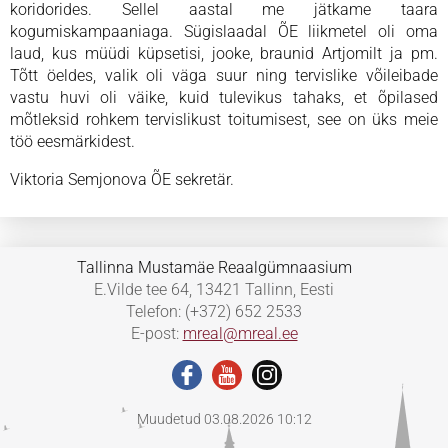
koridorides. Sellel aastal me jätkame taara
kogumiskampaaniaga. Sügislaadal ÕE liikmetel oli oma
laud, kus müüdi küpsetisi, jooke, braunid Artjomilt ja pm.
Tõtt öeldes, valik oli väga suur ning tervislike võileibade
vastu huvi oli väike, kuid tulevikus tahaks, et õpilased
mõtleksid rohkem tervislikust toitumisest, see on üks meie
töö eesmärkidest.
Viktoria Semjonova ÕE sekretär.
Tallinna Mustamäe Reaalgümnaasium
E.Vilde tee 64, 13421 Tallinn, Eesti
Telefon: (+372) 652 2533
E-post:
mreal@mreal.ee
Muudetud 03.08.2026 10:12