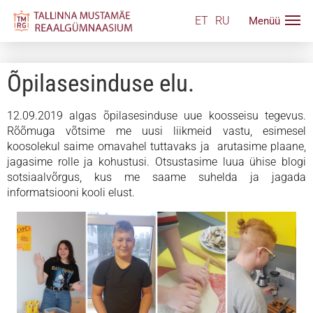
ET
RU
Õpilasesinduse elu.
12.09.2019 algas õpilasesinduse uue koosseisu tegevus.
Rõõmuga võtsime me uusi liikmeid vastu, esimesel
koosolekul saime omavahel tuttavaks ja arutasime plaane,
jagasime rolle ja kohustusi. Otsustasime luua ühise blogi
sotsiaalvõrgus, kus me saame suhelda ja jagada
informatsiooni kooli elust.