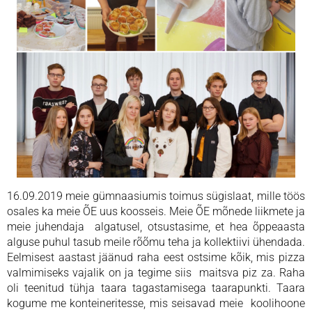
16.09.2019 meie gümnaasiumis toimus sügislaat, mille töös
osales ka meie ÕE uus koosseis. Meie ÕE mõnede liikmete ja
meie juhendaja algatusel, otsustasime, et hea õppeaasta
alguse puhul tasub meile rõõmu teha ja kollektiivi ühendada.
Eelmisest aastast jäänud raha eest ostsime kõik, mis pizza
valmimiseks vajalik on ja tegime siis maitsva piz za. Raha
oli teenitud tühja taara tagastamisega taarapunkti. Taara
kogume me konteineritesse, mis seisavad meie koolihoone