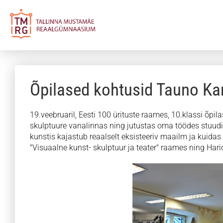
Õpilased kohtusid Tauno K
19.veebruaril, Eesti 100 ürituste raames, 10.klassi õpi
skulptuure vanalinnas ning jutustas oma töödes stuudi
kunstis kajastub reaalselt eksisteeriv maailm ja kuidas
"Visuaalne kunst- skulptuur ja teater" raames ning H