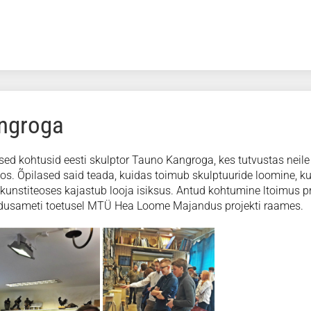
angroga
lased kohtusid eesti skulptor Tauno Kangroga, kes tutvustas neil
os. Õpilased said teada, kuidas toimub skulptuuride loomine, k
 kunstiteoses kajastub looja isiksus. Antud kohtumine ltoimus pr
aridusameti toetusel MTÜ Hea Loome Majandus projekti raames.