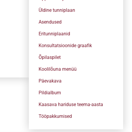
Üldine tunniplaan
Asendused
Eritunniplaanid
Konsultatsioonide graafik
Õpilaspilet
Koolilõuna menüü
Päevakava
Pildialbum
Kaasava hariduse teema-aasta
Tööpakkumised