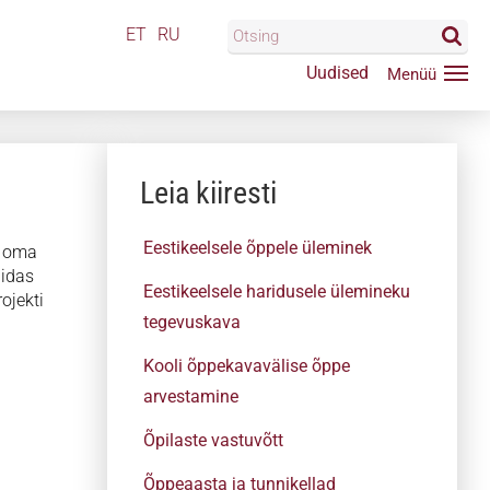
ET
RU
Uudised
Leia kiiresti
Eestikeelsele õppele üleminek
e oma
uidas
Eestikeelsele haridusele ülemineku
ojekti
tegevuskava
Kooli õppekavavälise õppe
arvestamine
Õpilaste vastuvõtt
Õppeaasta ja tunnikellad