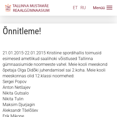
ET
RU
Õnnitleme!
21.01.2015-22.01.2015 Kristiine spordihallis toimusid
esimesed ametlikud saalihoki võistlused Tallinna
gümnaasiumide noormeeste vahel. Meie kooli meeskond
õpetaja Olga Didõki juhendamisel sai 2.koha. Meie kooli
meeskonnas olid 12.klassi noormehed:
Sergei Popov
Anton Netšajev
Nikita Gutsalo
Nikita Tulin
Maksim Djurjagin
Aleksandr Tšelõšev
Erik Mikone