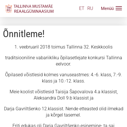
ET
RU
Õnnitleme!
1. veebruaril 2018 toimus Tallinna 32. Keskkoolis
traditsiooniline vabariikliku õpilasetlejate konkursi Tallinna
eelvoor.
Õpilased võistlesid kolmes vanuseastmes: 4.-6. klass, 7.-9.
klass ja 10.-12. klass.
Meie koolist võistlesid Taisija Šapovalova 4.a klassist,
Aleksandra Doll 9.b klassist ja
Darja Gavriltšenko 12.klassist. Nende etteasted olid ilmekad
ja kõrgel tasemel.
Eriti edukas oli Darja Gavriltšenko esinemine- ta sai