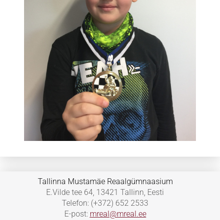
Tallinna Mustamäe Reaalgümnaasium
E.Vilde tee 64, 13421 Tallinn, Eesti
Telefon: (+372) 652 2533
E-post:
mreal@mreal.ee