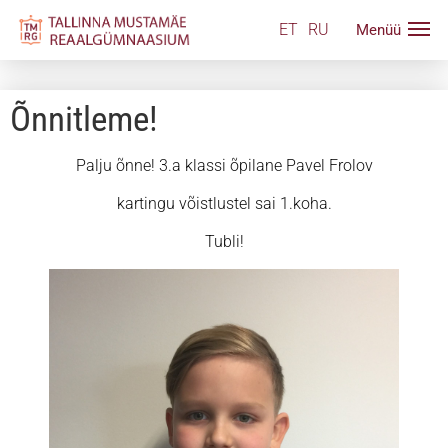
ET
RU
Õnnitleme!
Palju õnne! 3.a klassi õpilane Pavel Frolov
kartingu võistlustel sai 1.koha.
Tubli!