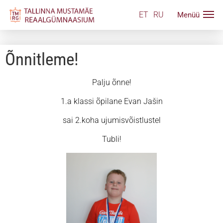
ET
RU
Õnnitleme!
Palju õnne!
1.a klassi õpilane Evan Jašin
sai 2.koha ujumisvõistlustel
Tubli!