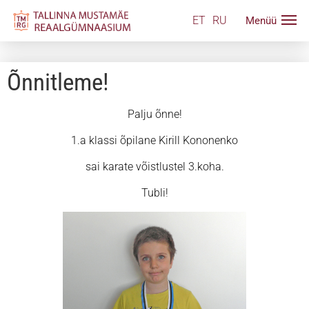
ET
RU
Õnnitleme!
Palju õnne!
1.a klassi õpilane Kirill Kononenko
sai karate võistlustel 3.koha.
Tubli!