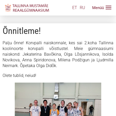
ET
RU
Õnnitleme!
Palju õnne! Korvpalli naiskonnale, kes sai 2.koha Tallinna
koolinoorte korvpalli võistlustel. Meie gümnaasiumi
naiskond: Jekaterina Bavõkina, Olga Lõsjannikova, Isolda
Novikova, Anna Spiridonova, Milena Podžigun ja Ljudmilla
Neimark. Õpetaka Olga Didõk.
Olete tublid, neiud!