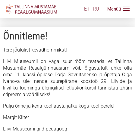
ET
RU
Õnnitleme!
Tere jõululist kevadhommikut!
Liivi Muuseumil on väga suur rõõm teatada, et Tallinna
Mustamäe Reaalgümnaasium võib õigustatult uhke olla
oma 11. klassi õpilase Darja Gavriltshenko ja õpetaja Olga
Ivanova üle: nende suurepärane koostöö 29. Liivide ja
liiviliku loomingu üleriigilisel etluskonkursil tunnistati zhürii
eripreemia vääriliseks!
Palju õnne ja kena kooliaasta jätku kogu kooliperele!
Margit Kilter,
Liivi Muuseumi giid-pedagoog