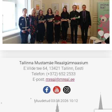
Tallinna Mustamäe Reaalgümnaasium
E.Vilde tee 64, 13421 Tallinn, Eesti
Telefon: (+372) 652 2533
E-post:
mreal@mreal.ee
Muudetud 03.08.2026 10:12