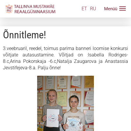
ET
RU
Õnnitleme!
3.veebruaril, reedel, toimus parima banneri loomise konkursi
võitjate autasustamine. Võitjad on :Isabella Rodriges-
8.c,Arina Pokorskaja -6.c,Natalja Zaugarova ja Anastassia
Jevstifejeva-8.a. Palju õnne!