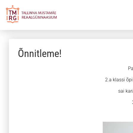
Õnnitleme!
Pa
2.a klassi õp
sai kar