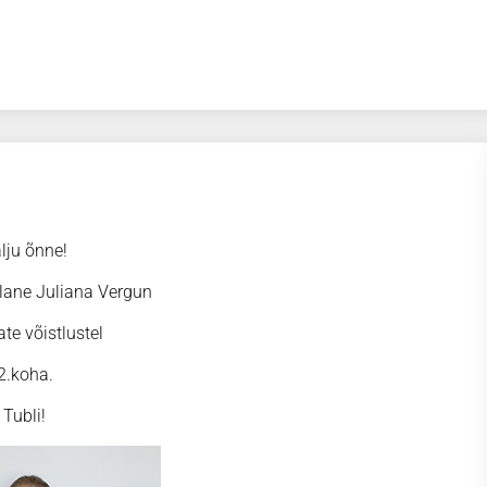
lju õnne!
ilane Juliana Vergun
ate võistlustel
2.koha.
Tubli!