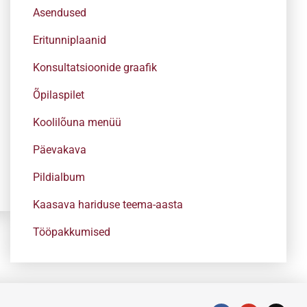
Asendused
Eritunniplaanid
Konsultatsioonide graafik
Õpilaspilet
Koolilõuna menüü
Päevakava
Pildialbum
Kaasava hariduse teema-aasta
Tööpakkumised