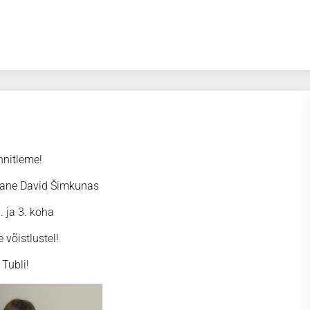
nitleme!
ilane David Šimkunas
. ja 3. koha
 võistlustel!
Tubli!