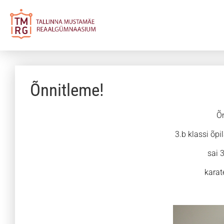
Õnnitleme!
Õn
3.b klassi õp
sai 3
karate