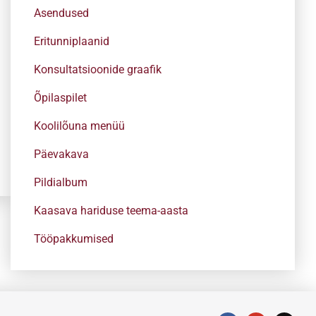
Asendused
Eritunniplaanid
Konsultatsioonide graafik
Õpilaspilet
Koolilõuna menüü
Päevakava
Pildialbum
Kaasava hariduse teema-aasta
Tööpakkumised