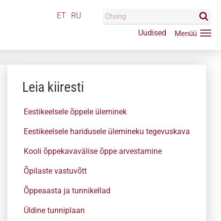
ET
RU
Uudised
Leia kiiresti
Eestikeelsele õppele üleminek
Eestikeelsele haridusele ülemineku tegevuskava
Kooli õppekavavälise õppe arvestamine
Õpilaste vastuvõtt
Õppeaasta ja tunnikellad
Üldine tunniplaan