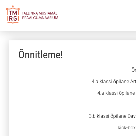
Õnnitleme!
Õn
4.a klassi õpilane Ar
4.а klassi õpilane
3.b klassi õpilane Dav
kick-boxi