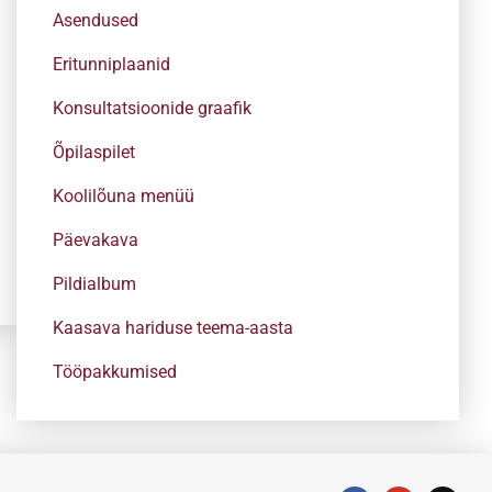
Asendused
Eritunniplaanid
Konsultatsioonide graafik
Õpilaspilet
Koolilõuna menüü
Päevakava
Pildialbum
Kaasava hariduse teema-aasta
Tööpakkumised