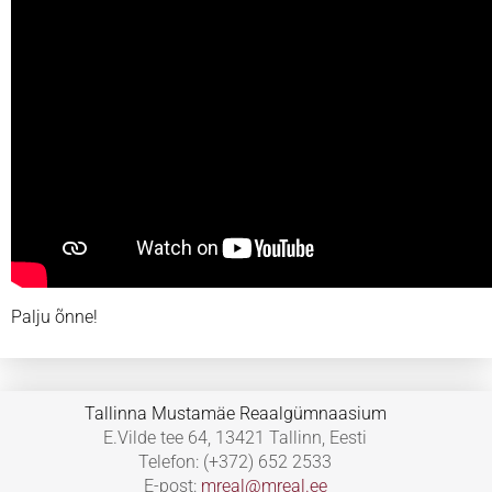
Palju õnne!
Tallinna Mustamäe Reaalgümnaasium
E.Vilde tee 64, 13421 Tallinn, Eesti
Telefon: (+372) 652 2533
E-post:
mreal@mreal.ee