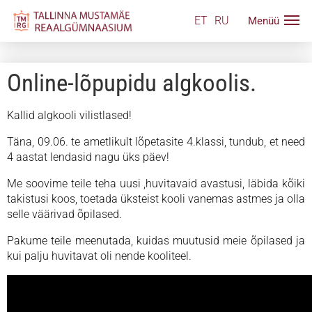
ET
RU
Online-lõpupidu algkoolis.
Kallid algkooli vilistlased!
Täna, 09.06. te ametlikult lõpetasite 4.klassi, tundub, et need
4 aastat lendasid nagu üks päev!
Me soovime teile teha uusi ,huvitavaid avastusi, läbida kõiki
takistusi koos, toetada üksteist kooli vanemas astmes ja olla
selle väärivad õpilased.
Pakume teile meenutada, kuidas muutusid meie õpilased ja
kui palju huvitavat oli nende kooliteel.