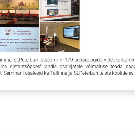
i ja St.Peterburi lütseumi nr.179 pedagoogide videokohtumin
mine distantsõppes" andis osalejatele võimaluse teada saa
 Seminaril osalesid ka Tallinna ja St.Peterburi teiste koolide es