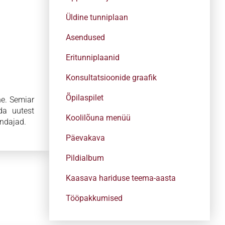
Üldine tunniplaan
Asendused
Eritunniplaanid
Konsultatsioonide graafik
Õpilaspilet
e. Semiar
da uutest
Koolilõuna menüü
indajad.
Päevakava
Pildialbum
Kaasava hariduse teema-aasta
Tööpakkumised