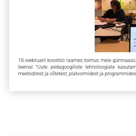
18.veebruaril koostöö raames toimus meie gümnaasium
teemal "Uute pedagoogiliste tehnoloogiate kasuta
meetoditest ja võtetest, platvormidest ja programmidest.