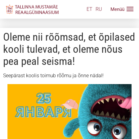
ET
RU
Oleme nii rõõmsad, et õpilased
kooli tulevad, et oleme nõus
pea peal seisma!
Seepärast koolis toimub rõõmu ja õnne nädal!