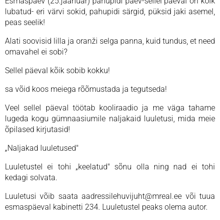
Esmaspäev (25.jaanuar) pahupidi päev-sellel päeval on kõik
lubatud- eri värvi sokid, pahupidi särgid, püksid jaki asemel,
peas seelik!
Alati soovisid lilla ja oranži selga panna, kuid tundus, et need
omavahel ei sobi?
Sellel päeval kõik sobib kokku!
sa võid koos meiega rõõmustada ja tegutseda!
Veel sellel päeval töötab kooliraadio ja me väga tahame
lugeda kogu gümnaasiumile naljakaid luuletusi, mida meie
õpilased kirjutasid!
„Naljakad luuletused"
Luuletustel ei tohi „keelatud" sõnu olla ning nad ei tohi
kedagi solvata.
Luuletusi võib saata aadressilehuvijuht@mreal.ee või tuua
esmaspäeval kabinetti 234. Luuletustel peaks olema autor.