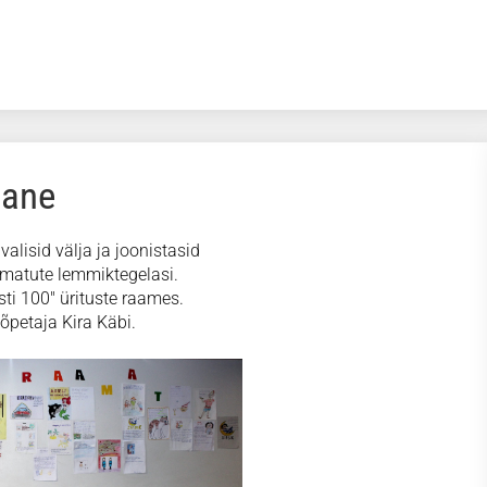
lane
valisid välja ja joonistasid
amatute lemmiktegelasi.
sti 100" ürituste raames.
õpetaja Kira Käbi.