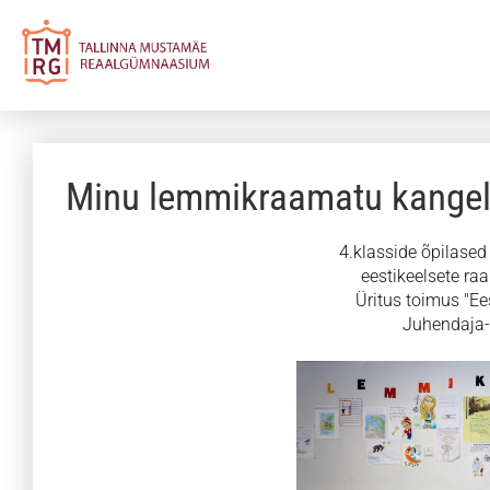
Minu lemmikraamatu kange
4.klasside õpilased 
eestikeelsete ra
Üritus toimus "Ee
Juhendaja-