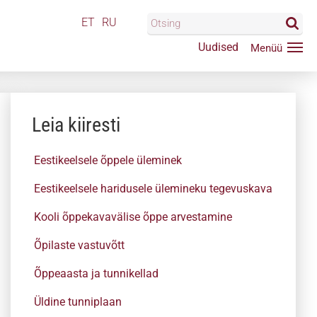
ET
RU
Uudised
Leia kiiresti
Eestikeelsele õppele üleminek
Eestikeelsele haridusele ülemineku tegevuskava
Kooli õppekavavälise õppe arvestamine
Õpilaste vastuvõtt
Õppeaasta ja tunnikellad
Üldine tunniplaan