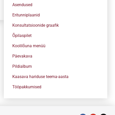
Asendused
Eritunniplaanid
Konsultatsioonide graafik
Õpilaspilet
Koolilõuna menüü
Päevakava
Pildialbum
Kaasava hariduse teema-aasta
Tööpakkumised