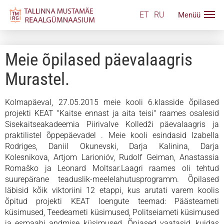
ET
RU
Meie õpilased päevalaagris
Murastel.
Kolmapäeval, 27.05.2015 meie kooli 6.klasside õpilased
projekti KEAT "Kaitse ennast ja aita teisi" raames osalesid
Sisekaitseakadeemia Piirivalve Kolledži päevalaagris ja
praktilistel õppepäevadel . Meie kooli esindasid Izabella
Rodriges, Daniil Okunevski, Darja Kalinina, Darja
Kolesnikova, Artjom Larionióv, Rudolf Geiman, Anastassia
Romaško ja Leonard Moltsar.Laagri raames oli tehtud
suurepärane teaduslik-meelelahutusprogramm. Õpilased
läbisid kõik viktoriini 12 etappi, kus arutati varem koolis
õpitud projekti KEAT loengute teemad: Päästeameti
küsimused, Teedeameti küsimused, Politseiameti küsimused
ja esmaabi andmise küsimused. Õpiased vaatasid, kuidas