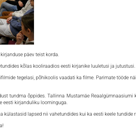
 kirjanduse päev teist korda.
tundides kõlas kooliraadios eesti kirjanike luuletusi ja jutustusi
tifilmide tegelasi, põhikoolis vaadati ka filme. Parimate tööde nä
irjandust tundma õppides. Tallinna Mustamäe Reaalgümnaasiumi
 eesti kirjanduliku loominguga.
da külastasid lapsed nii vahetundides kui ka eesti keele tundide
a!