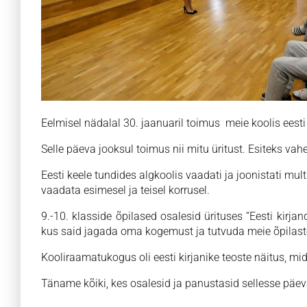
Eelmisel nädalal 30. jaanuaril toimus meie koolis eesti
Selle päeva jooksul toimus nii mitu üritust. Esiteks vahe
Eesti keele tundides algkoolis vaadati ja joonistati mul
vaadata esimesel ja teisel korrusel.
9.-10. klasside õpilased osalesid ürituses “Eesti k
kus said jagada oma kogemust ja tutvuda meie õpilaste
Kooliraamatukogus oli eesti kirjanike teoste näitus, mi
Täname kõiki, kes osalesid ja panustasid sellesse päev