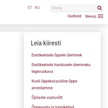
ET
RU
Uudised
Leia kiiresti
Eestikeelsele õppele üleminek
Eestikeelsele haridusele ülemineku
tegevuskava
Kooli õppekavavälise õppe
arvestamine
Õpilaste vastuvõtt
Õppeaasta ja tunnikellad