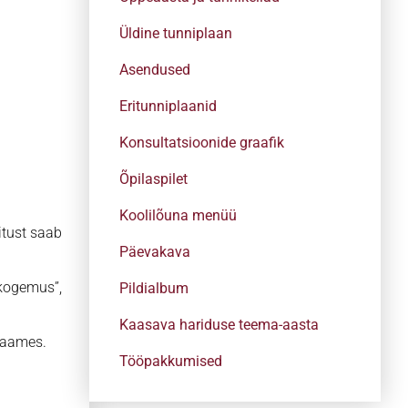
Üldine tunniplaan
Asendused
Eritunniplaanid
Konsultatsioonide graafik
Õpilaspilet
.
Koolilõuna menüü
itust saab
Päevakava
 kogemus”,
Pildialbum
Kaasava hariduse teema-aasta
 raames.
Tööpakkumised