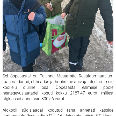
Sel õppeaastal on Tallinna Mustamäe Reaalgümnaasium
taas näidanud, et headus ja hoolimine abivajajatest on meie
koolielu oluline osa. Õppeaasta esimese poole
heategevuslaatadel koguti kokku 2187,47 eurot, millest
algklassid annetasid 800,56 eurot.
Algkooli sügislaadal kogutud raha annetati kasside
varjupaigale Pesaleidja MTÜ. 16. detsembril viisid 3.C klassi