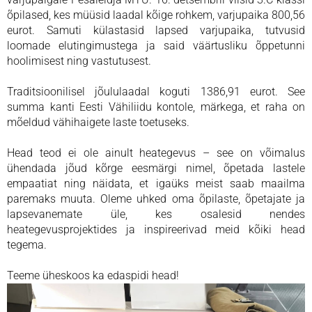
õpilased, kes müüsid laadal kõige rohkem, varjupaika 800,56
eurot. Samuti külastasid lapsed varjupaika, tutvusid
loomade elutingimustega ja said väärtusliku õppetunni
hoolimisest ning vastutusest.
Traditsioonilisel jõululaadal koguti 1386,91 eurot. See
summa kanti Eesti Vähiliidu kontole, märkega, et raha on
mõeldud vähihaigete laste toetuseks.
Head teod ei ole ainult heategevus – see on võimalus
ühendada jõud kõrge eesmärgi nimel, õpetada lastele
empaatiat ning näidata, et igaüks meist saab maailma
paremaks muuta. Oleme uhked oma õpilaste, õpetajate ja
lapsevanemate üle, kes osalesid nendes
heategevusprojektides ja inspireerivad meid kõiki head
tegema.
Teeme üheskoos ka edaspidi head!