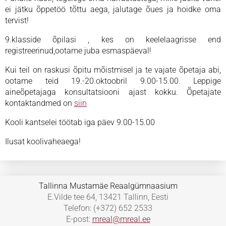
ei jätku õppetöö tõttu aega, jalutage õues ja hoidke oma
tervist!
9.klasside õpilasi , kes on keelelaagrisse end
registreerinud,ootame juba esmaspäeval!
Kui teil on raskusi õpitu mõistmisel ja te vajate õpetaja abi,
ootame teid 19.-20.oktoobril 9.00-15.00. Leppige
aineõpetajaga konsultatsiooni ajast kokku. Õpetajate
kontaktandmed on
siin
Kooli kantselei töötab iga päev 9.00-15.00
Ilusat koolivaheaega!
Tallinna Mustamäe Reaalgümnaasium
E.Vilde tee 64, 13421 Tallinn, Eesti
Telefon: (+372) 652 2533
E-post:
mreal@mreal.ee