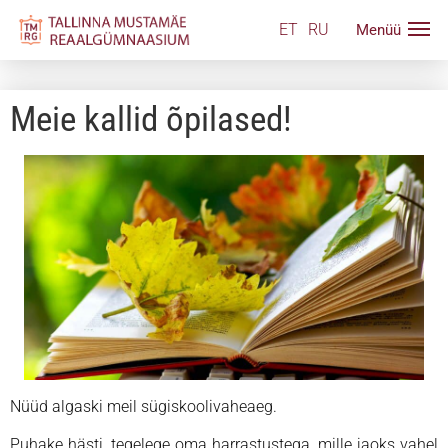
ET
RU
Meie kallid õpilased!
Nüüd algaski meil sügiskoolivaheaeg.
Puhake hästi, tegelege oma harrastustega, mille jaoks vahel