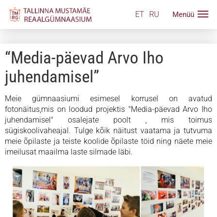
ET
RU
“Media-päevad Arvo Iho
juhendamisel”
Meie gümnaasiumi esimesel korrusel on avatud
fotonäitus,mis on loodud projektis "Media-päevad Arvo Iho
juhendamisel" osalejate poolt , mis toimus
sügiskoolivaheajal. Tulge kõik näitust vaatama ja tutvuma
meie õpilaste ja teiste koolide õpilaste töid ning näete meie
imeilusat maailma laste silmade läbi.