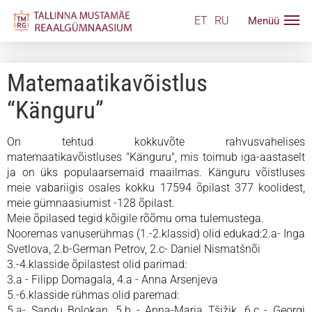
ET
RU
Matemaatikavõistlus
“Känguru”
On tehtud kokkuvõte rahvusvahelises
matemaatikavõistluses "Känguru", mis toimub iga-aastaselt
ja on üks populaarsemaid maailmas.
Känguru võistluses
meie vabariigis osales kokku
17594 õpilast 377 koolidest,
meie gümnaasiumist -128 õpilast.
Meie õpilased tegid kõigile rõõmu oma tulemustega.
Nooremas vanuserühmas (1.-2.klassid) olid edukad:2.a- Inga
Svetlova, 2.b-German Petrov, 2.c- Daniel Nismatšnõi
3.-4.klasside õpilastest olid parimad:
3.a - Filipp Domagala, 4.a - Anna Arsenjeva
5.-6.klasside rühmas olid paremad:
5.a- Sandu Bolokan, 5.b - Anna-Maria Tšižik, 6.c - Georgi