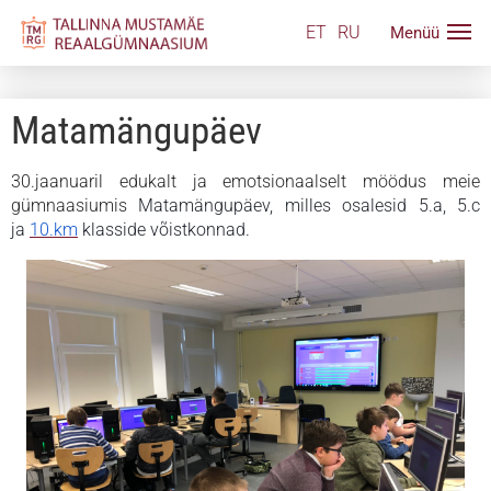
ET
RU
Matamängupäev
30.jaanuaril edukalt ja emotsionaalselt möödus meie
gümnaasiumis
Matamängupäev, milles osalesid 5.a, 5.c
ja
10.km
klasside võistkonnad.