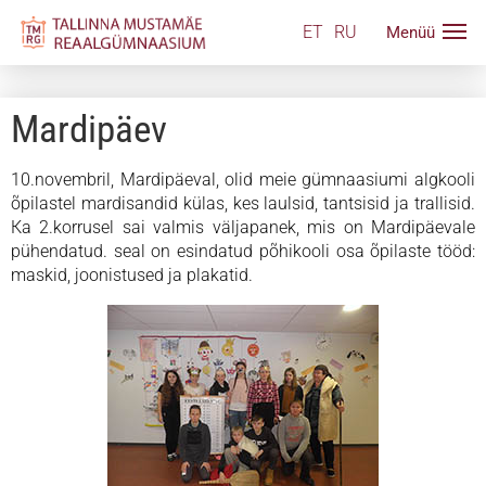
ET
RU
Mardipäev
10.novembril, Mardipäeval, olid meie gümnaasiumi algkooli
õpilastel mardisandid külas, kes laulsid, tantsisid ja trallisid.
Кa 2.korrusel sai valmis väljapanek, mis on Mardipäevale
pühendatud. seal on esindatud põhikooli osa õpilaste tööd:
maskid, joonistused ja plakatid.