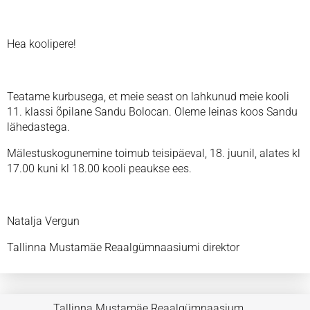
Hea koolipere!
Teatame kurbusega, et meie seast on lahkunud meie kooli
11. klassi õpilane Sandu Bolocan. Oleme leinas koos Sandu
lähedastega.
Mälestuskogunemine toimub teisipäeval, 18. juunil, alates kl
17.00 kuni kl 18.00 kooli peaukse ees.
Natalja Vergun
Tallinna Mustamäe Reaalgümnaasiumi direktor
Tallinna Mustamäe Reaalgümnaasium