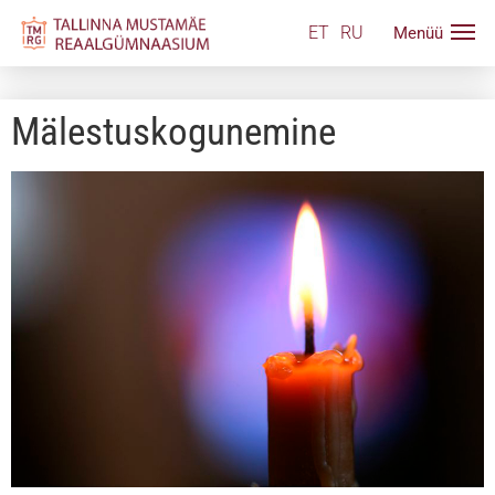
ET
RU
Mälestuskogunemine