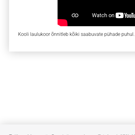
Kooli laulukoor õnnitleb kõiki saabuvate pühade puhul.