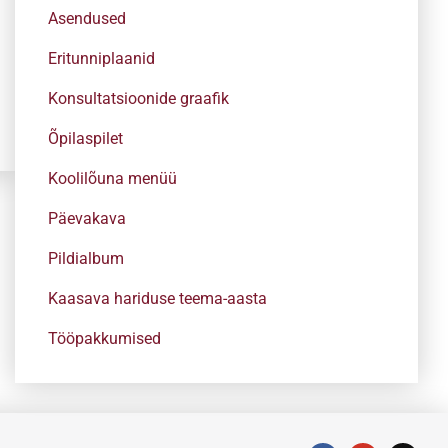
Asendused
Eritunniplaanid
Konsultatsioonide graafik
Õpilaspilet
Koolilõuna menüü
Päevakava
Pildialbum
Kaasava hariduse teema-aasta
Tööpakkumised