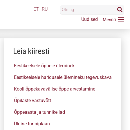
ET
RU
Uudised
Leia kiiresti
Eestikeelsele õppele üleminek
Eestikeelsele haridusele ülemineku tegevuskava
Kooli õppekavavälise õppe arvestamine
Õpilaste vastuvõtt
Õppeaasta ja tunnikellad
Üldine tunniplaan