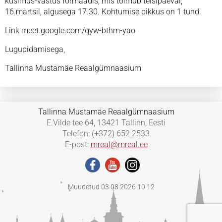
küsimus-vastus formaadis, mis toimub teisipäeval,
16.märtsil, algusega 17.30. Kohtumise pikkus on 1 tund.
Link meet.google.com/qyw-bthm-yao
Lugupidamisega,
Tallinna Mustamäe Reaalgümnaasium
Tallinna Mustamäe Reaalgümnaasium
E.Vilde tee 64, 13421 Tallinn, Eesti
Telefon: (+372) 652 2533
E-post:
mreal@mreal.ee
Muudetud 03.08.2026 10:12