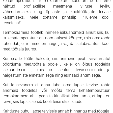
kehatemperatuuri. Termokaamerate kasutamine on ette
nähtud profilaktilise meetmena viiruse leviku
vähendamiseks ning õpilaste ja koolitöötajate tervise
kaitsmiseks. Meie toetame printsiipi: "Tuleme kooli
tervetena!"
Termokaamera töötleb inimese isikuandmeid ainult siis, kui
ta kehatemperatuur on normaalsest kõrgem, mis omakorda
tähendab, et inimene on haige ja vajab lisaläbivaatust kooli
med.töötaja juures.
Kui seade tööle hakkab, siis inimene peab viivitamatut
pöörduma med.töötaja poole , kellel on õigus töödelda
isikuandmeid , mis on seotud terviseseisundi ja
haigestumiste ennetamisega ning esmaabi andmisega.
Kui lapsevanem ei anna luba oma lapse tervise kohta
andmeid töödelda või mõõta tema kehatemperatuuri
termokaamera abil, peab ta kirjalikutl kinnitama, et laps on
terve, siis laps siseneb kooli teise ukse kaudu.
Kahtluste puhul lapse tervisele annab hinnangu med.töötaja.