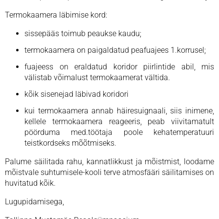
Termokaamera läbimise kord:
sissepääs toimub peaukse kaudu;
termokaamera on paigaldatud peafuajees 1.korrusel;
fuajeess on eraldatud koridor piirlintide abil, mis
välistab võimalust termokaamerat vältida.
kõik sisenejad läbivad koridori
kui termokaamera annab häiresuignaali, siis inimene,
kellele termokaamera reageeris, peab viivitamatult
pöörduma med.töötaja poole kehatemperatuuri
teistkordseks mõõtmiseks.
Palume säilitada rahu, kannatlikkust ja mõistmist, loodame
mõistvale suhtumisele-kooli terve atmosfääri säilitamises on
huvitatud kõik.
Lugupidamisega,