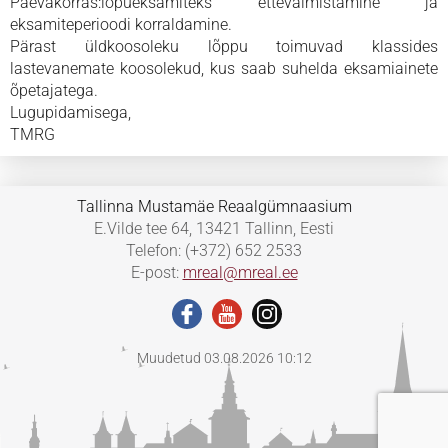
Päevakorras:lõpueksamiteks ettevalmistamine ja
eksamiteperioodi korraldamine.
Pärast üldkoosoleku lõppu toimuvad klassides
lastevanemate koosolekud, kus saab suhelda eksamiainete
õpetajatega.
Lugupidamisega,
TMRG
Tallinna Mustamäe Reaalgümnaasium
E.Vilde tee 64, 13421 Tallinn, Eesti
Telefon: (+372) 652 2533
E-post:
mreal@mreal.ee
Muudetud 03.08.2026 10:12