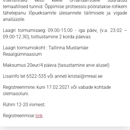
intensiivsed eesti keele omandamisele suunatud
temaatilised tunnid. Õppimise protsessis pööratakse rohkem
tähelepanu lõpueksamite ülesannete täitmisele ja vigade
analüüsile.
Laagri toimumisaeg: 09.00-15.00 - iga päev, (v.a. 23.02 –
09.00-12.30), toitlustamine 2 korda päevas.
Laagri toimumiskoht : Tallinna Mustamäe
Reaalgümnaasium
Maksumus 20eur/4 päeva (tasustamine arve alusel)
Lisainfo tel 6522-535 või anneli.kristal@mreal.ee
Registreerimine: kuni 17.02.2021 või vabade kohtade
olemasoluni.
Rühm 12-20 inimest.
Registreerimise
link