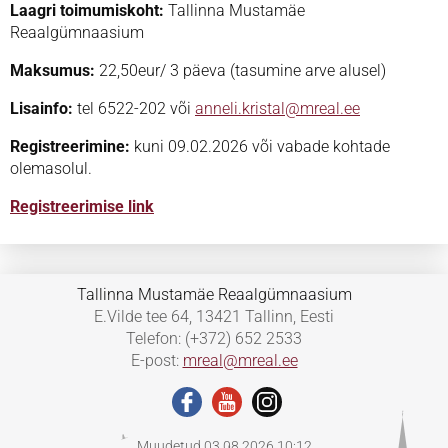
Laagri toimumiskoht:
Tallinna Mustamäe
Reaalgümnaasium
Maksumus:
22,50eur/ 3 päevа (tasumine arve alusel)
Lisainfo:
tel 6522-202 või
anneli.
kristal@mreal.ee
Registreerimine:
kuni 09.02.2026 või vabade kohtade
olemasolul.
Registreerimise link
Tallinna Mustamäe Reaalgümnaasium
E.Vilde tee 64, 13421 Tallinn, Eesti
Telefon: (+372) 652 2533
E-post:
mreal@mreal.ee
Muudetud 03.08.2026 10:12