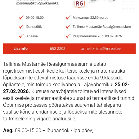
Tallinna Mustamäe Reaalgümnaasium alustab
registreerimist eesti keele kui teise keele ja matemaatika
lõpueksamite ettevalmistuse laagrisse enda 9.klasside
õpilastele, mis toimub koolivaheajal ajavahemikul
25.02-
27.02.2026.
Kursuse osavõtjatele toimuvad intensiivsed
eesti keelele ja matemaatikale suunatud temaatilised tunnid.
Õppimise protsessis pööratakse suuremat tähelepanu
suulise kõne arendamisele ja lõpueksamite ülesannete
täitmisele ning vigade analüüsile.
Aeg:
09.00-15.00 + lõunasöök - iga päev;