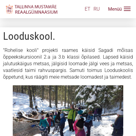
ET
RU
Looduskool.
"Rohelise kooli" projekti raames käisid Sagadi mõisas
õppeekskursioonil 2.a ja 3.b klassi õpilased. Lapsed käisid
jalutuskäigus metsas, jälgisid loomade jälgi vees ja metsas,
vaatlesid taimi rahvuspargis. Samuti toimus Looduskoolis
õppetund, kus räägiti meie metsade loomadest ja taimedest.