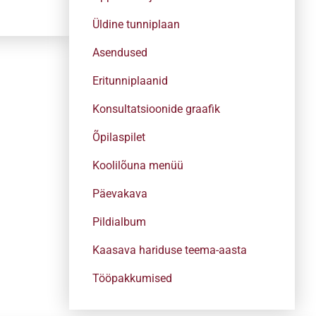
Üldine tunniplaan
Asendused
Eritunniplaanid
Konsultatsioonide graafik
Õpilaspilet
Koolilõuna menüü
Päevakava
Pildialbum
Kaasava hariduse teema-aasta
Tööpakkumised