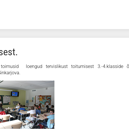
sest.
musid loengud tervislikust toitumisest 3.-4.klasside õp
Šinkarjova.