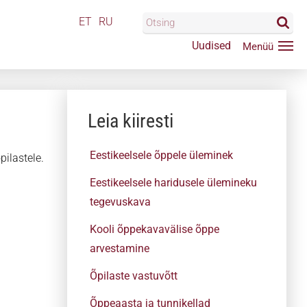
ET
RU
Uudised
Leia kiiresti
Eestikeelsele õppele üleminek
ilastele.
Eestikeelsele haridusele ülemineku
tegevuskava
Kooli õppekavavälise õppe
arvestamine
Õpilaste vastuvõtt
Õppeaasta ja tunnikellad