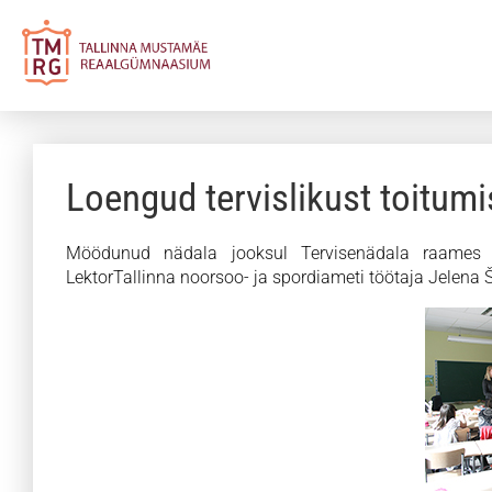
Loengud tervislikust toitumi
Möödunud nädala jooksul Tervisenädala raames toi
LektorTallinna noorsoo- ja spordiameti töötaja Jelena 