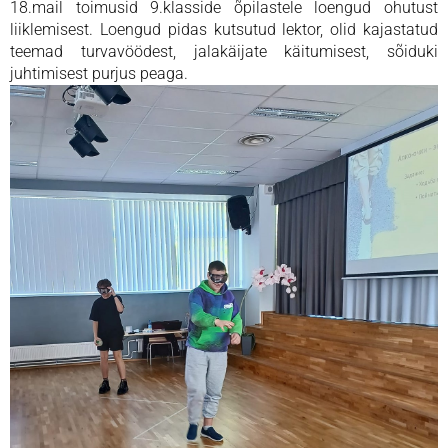
18.mail toimusid 9.klasside õpilastele loengud ohutust
liiklemisest. Loengud pidas kutsutud lektor, olid kajastatud
teemad turvavöödest, jalakäijate käitumisest, sõiduki
juhtimisest purjus peaga.