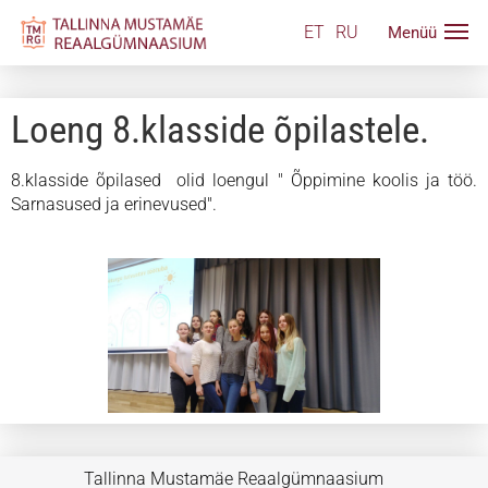
ET
RU
Loeng 8.klasside õpilastele.
8.klasside õpilased olid loengul " Õppimine koolis ja töö.
Sarnasused ja erinevused".
Tallinna Mustamäe Reaalgümnaasium