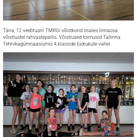
Täna, 12.veebruaril TMRGi võistkond osales linnaosa
võistlustel rahvastepallis. Võistlused toimusid Tallinna
Tehnikagümnaasiumis 4.klasside tüdrukute vahel.