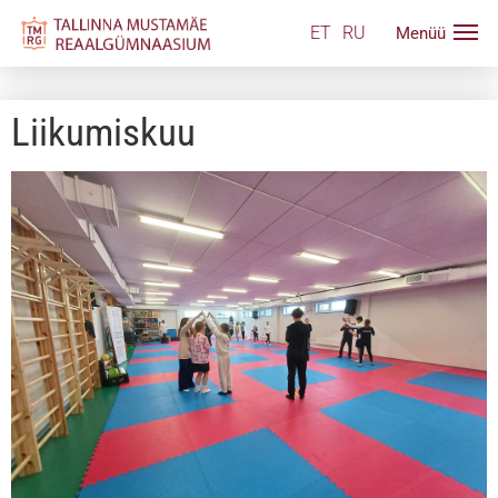
ET
RU
Liikumiskuu