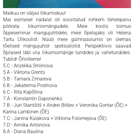
Maikuu on väljas liikumiskuu!
Mai esimesel nädalal oli soovitatud rohkem tähelepanu
pöörata liikumismängudele. Meie koolis toimus
õppeseminar mangujuhtidele, meie õpetajaks oli Helena
Tartu Ülikoolist. Nüüd meie gümnaasiumis on olemas
tõelised mängujuhid- spetsialistid. Perspektiivis saavad
õpilased läbi viia liikumismänge tundides ja vahetundides.
Tublid! Õnnitleme!
5.C - Anzelika Smirnova
5.A - Viktoria Grents
5.B - Tamara Zimareva
6.B - Jekaterina Postnova
6.C - Rita Kapõtina
7.A - Konstantin Gaponenko
7.B - Juri Stantšitš + Andrei Bitšev + Veronika Gontar (ÕE) +
Karina Lambinen (ÕE)
7.C - Janina Kulakova + Viktoria Folomejeva (ÕE)
7.D - Annika Antonova
8.A - Diana Baulina