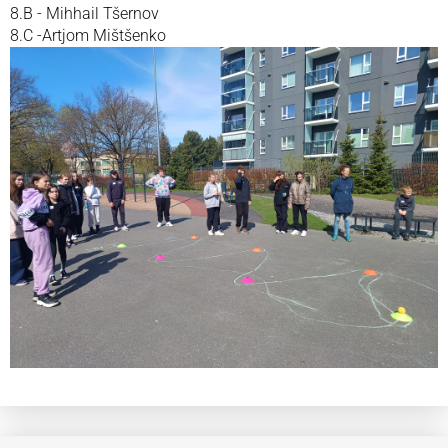
8.B - Mihhail Tšernov
8.C -Artjom Mištšenko