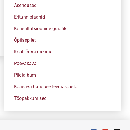
Asendused
Eritunniplaanid
Konsultatsioonide graafik
Õpilaspilet
Koolilõuna menüü
Päevakava
Pildialbum
Kaasava hariduse teema-aasta
Tööpakkumised