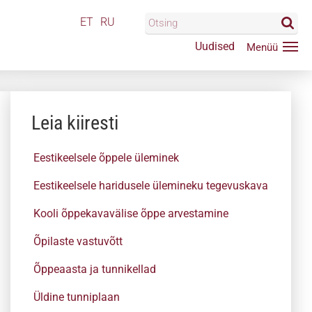
ET
RU
Uudised
Leia kiiresti
Eestikeelsele õppele üleminek
Eestikeelsele haridusele ülemineku tegevuskava
Kooli õppekavavälise õppe arvestamine
Õpilaste vastuvõtt
Õppeaasta ja tunnikellad
Üldine tunniplaan