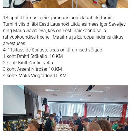
13.aprillil toimus meie gümnaasiumis lauahoki turniir.
Turniiri viisid läbi Eesti Lauahoki Liidu esimees Igor Saveljev
ning Maria Saveljeva, kes on Eesti naiskoondise ja
rahvuskoondise treener, Maailma ja Euroopa liider isiklikus
arvestuses.
4,.11,klasside õpilaste seas on järgmised võitjad:
1.koht Dmitri Stõkailo 10.KM
2,koht- Kirill Zanfirov 4.a
3.koht-Arseni Nitrošer 10.KM
4.koht- Maks Viogradov 10.KM