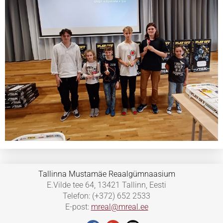
Tallinna Mustamäe Reaalgümnaasium
E.Vilde tee 64, 13421 Tallinn, Eesti
Telefon: (+372) 652 2533
E-post:
mreal@mreal.ee