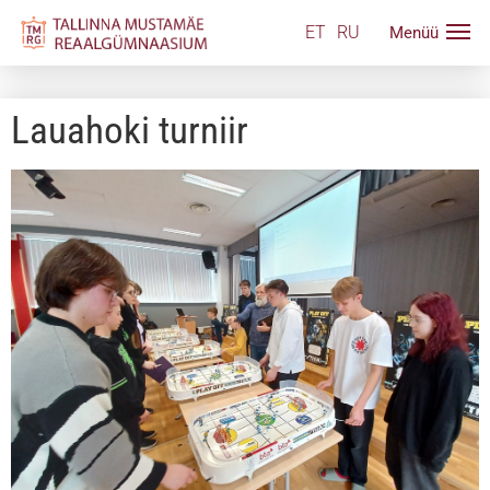
ET
RU
Lauahoki turniir